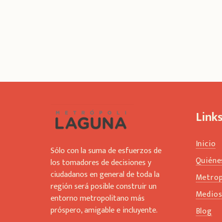
Link
Inicio
Sólo con la suma de esfuerzos de
Quiéne
los tomadores de decisiones y
ciudadanos en general de toda la
Metrop
región será posible construir un
Medio
entorno metropolitano más
próspero, amigable e incluyente.
Blog