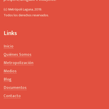
f
t
(c) Metrópoli Laguna, 2019.
b
Todos los derechos reservados.
l
a
n
Links
k
Inicio
Quiénes Somos
Metropolización
Medios
Blog
Documentos
Contacto