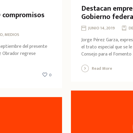
Destacan empres
O compromisos
Gobierno federa
JUNIO 14, 2019
D
O, MEDIOS
Jorge Pérez Garza, expre
septiembre del presente
el trato especial que se l
z Obrador regrese
Consejo para el Fomento a 
Read More
0