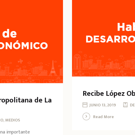
Recibe López Ob
opolitana de La
JUNIO 13, 2019
DE
Read More
O, MEDIOS
una importante