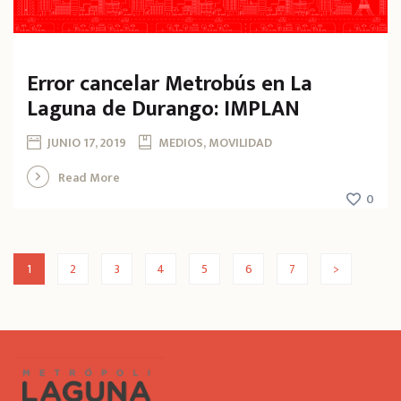
Error cancelar Metrobús en La
Laguna de Durango: IMPLAN
JUNIO 17, 2019
MEDIOS, MOVILIDAD
Read More
0
1
2
3
4
5
6
7
>