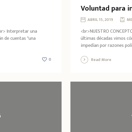
Voluntad para i
ABRIL 15, 2019
ME
br> Interpretar una
<br>NUESTRO CONCEPTO de 
fin de cuentas "una
últimas décadas vimos có
impedían por razones polít
0
Read More