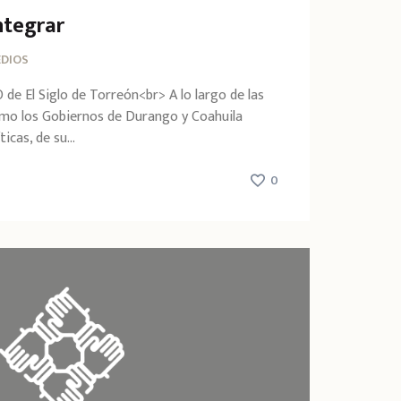
ntegrar
DIOS
El Siglo de Torreón<br> A lo largo de las
mo los Gobiernos de Durango y Coahuila
icas, de su...
0