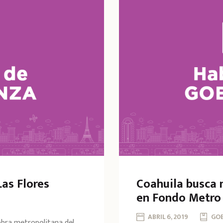
Las Flores
Coahuila busca 
en Fondo Metro
ABRIL 6, 2019
GO
 obra metropolitana del