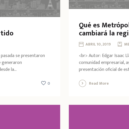
Qué es Metrópol
rtido
cambiará la reg
ABRIL 10, 2019
ME
a pasada se presentaron
<br> Autor: Edgar Isaac L
e generaron
comunidad empresarial, as
sde la...
presentación oficial de es
0
Read More