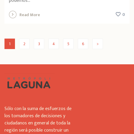
podemos...
0
Read More
1
2
3
4
5
6
>
Sólo con la suma de esfuerzos de
los tomadores de decisiones y
ciudadanos en general de toda la
región será posible construir un