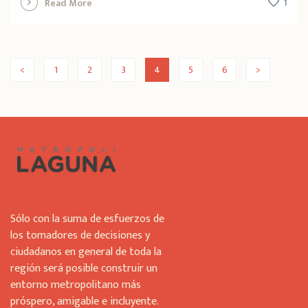
1
Read More
<
1
2
3
4
5
6
>
Sólo con la suma de esfuerzos de
los tomadores de decisiones y
ciudadanos en general de toda la
región será posible construir un
entorno metropolitano más
próspero, amigable e incluyente.