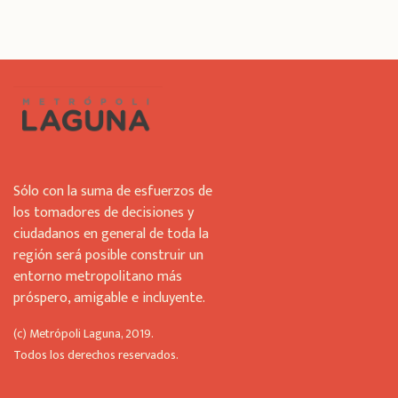
s
f
i
e
l
d
s
h
o
u
Sólo con la suma de esfuerzos de
l
los tomadores de decisiones y
d
ciudadanos en general de toda la
b
región será posible construir un
e
l
entorno metropolitano más
e
próspero, amigable e incluyente.
f
t
(c) Metrópoli Laguna, 2019.
b
Todos los derechos reservados.
l
a