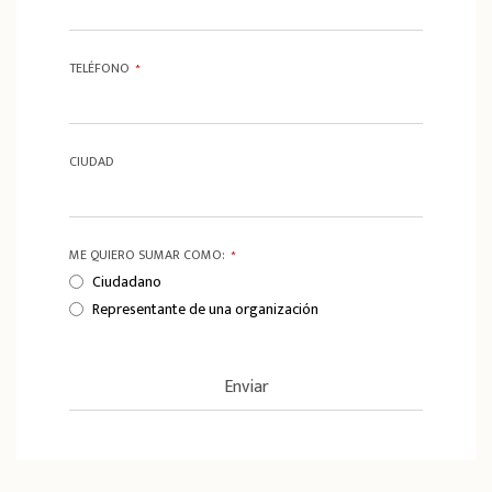
TELÉFONO
*
CIUDAD
ME QUIERO SUMAR COMO:
*
Ciudadano
Representante de una organización
Enviar
T
h
i