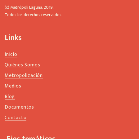
t
(c) Metrópoli Laguna, 2019.
b
Todos los derechos reservados.
l
a
n
Links
k
Inicio
Quiénes Somos
Metropolización
Medios
Blog
Documentos
Contacto