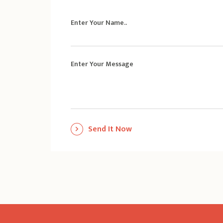
Enter Your Name..
Enter Your Message
Send It Now