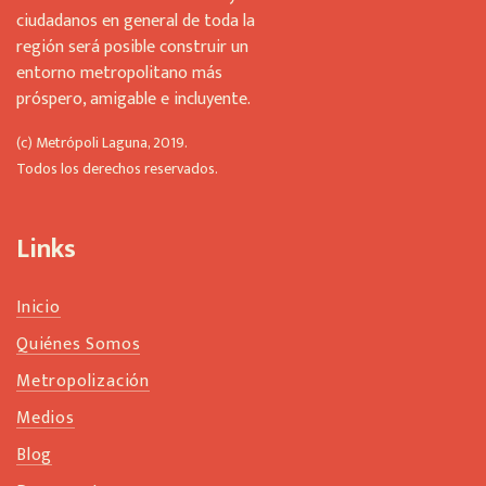
d
ciudadanos en general de toda la
b
región será posible construir un
e
l
entorno metropolitano más
e
próspero, amigable e incluyente.
f
t
(c) Metrópoli Laguna, 2019.
b
Todos los derechos reservados.
l
a
n
Links
k
Inicio
Quiénes Somos
Metropolización
Medios
Blog