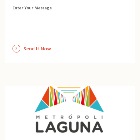
Enter Your Message
Send It Now