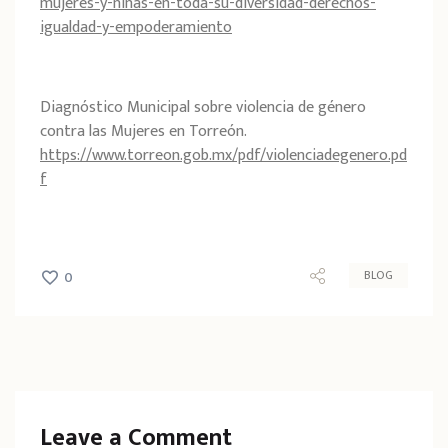
mujeres-y-ninas-en-toda-su-diversidad-derechos-
igualdad-y-empoderamiento
Diagnóstico Municipal sobre violencia de género
contra las Mujeres en Torreón.
https://www.torreon.gob.mx/pdf/violenciadegenero.pd
f
BLOG
0
Leave a Comment