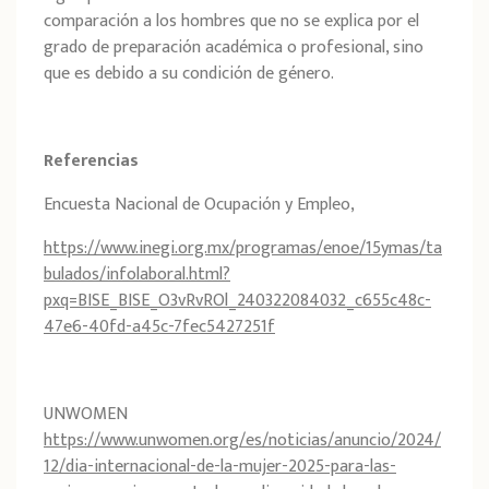
comparación a los hombres que no se explica por el
grado de preparación académica o profesional, sino
que es debido a su condición de género.
Referencias
Encuesta Nacional de Ocupación y Empleo,
https://www.inegi.org.mx/programas/enoe/15ymas/ta
bulados/infolaboral.html?
pxq=BISE_BISE_O3vRvROl_240322084032_c655c48c-
47e6-40fd-a45c-7fec5427251f
UNWOMEN
https://www.unwomen.org/es/noticias/anuncio/2024/
12/dia-internacional-de-la-mujer-2025-para-las-