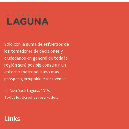
e
l
d
s
h
o
u
Sólo con la suma de esfuerzos de
l
los tomadores de decisiones y
d
ciudadanos en general de toda la
b
región será posible construir un
e
l
entorno metropolitano más
e
próspero, amigable e incluyente.
f
t
(c) Metrópoli Laguna, 2019.
b
Todos los derechos reservados.
l
a
n
Links
k