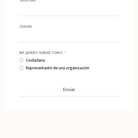
TELÉFONO
*
CIUDAD
ME QUIERO SUMAR COMO:
*
Ciudadano
Representante de una organización
Enviar
T
h
i
s
f
i