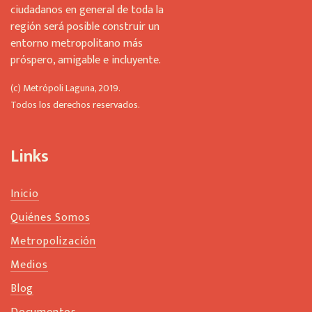
ciudadanos en general de toda la
b
región será posible construir un
e
l
entorno metropolitano más
e
próspero, amigable e incluyente.
f
t
(c) Metrópoli Laguna, 2019.
b
Todos los derechos reservados.
l
a
n
Links
k
Inicio
Quiénes Somos
Metropolización
Medios
Blog