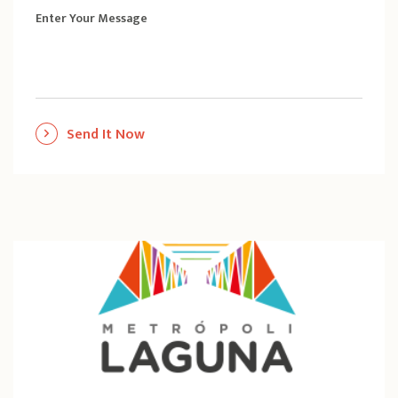
Enter Your Message
Send It Now