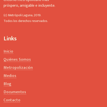
e
próspero, amigable e incluyente.
f
t
(c) Metrópoli Laguna, 2019.
b
Todos los derechos reservados.
l
a
n
Links
k
Inicio
Quiénes Somos
Metropolización
Medios
Blog
Documentos
Contacto