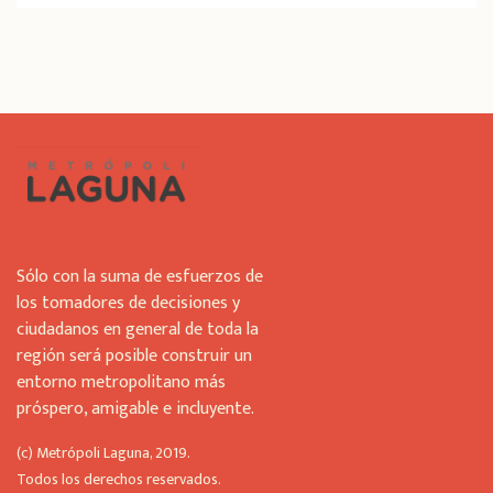
h
i
s
f
i
e
l
d
s
h
o
u
Sólo con la suma de esfuerzos de
l
los tomadores de decisiones y
d
ciudadanos en general de toda la
b
región será posible construir un
e
l
entorno metropolitano más
e
próspero, amigable e incluyente.
f
t
(c) Metrópoli Laguna, 2019.
b
Todos los derechos reservados.