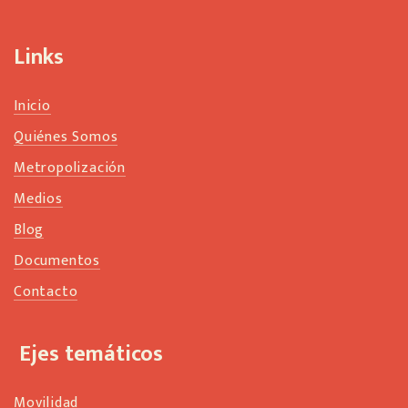
l
a
n
Links
k
Inicio
Quiénes Somos
Metropolización
Medios
Blog
Documentos
Contacto
Ejes temáticos
Movilidad