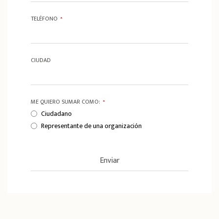
TELÉFONO
*
CIUDAD
ME QUIERO SUMAR COMO:
*
Ciudadano
Representante de una organización
Enviar
T
h
i
s