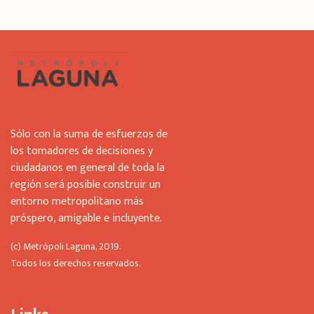
f
i
e
l
d
s
h
o
u
Sólo con la suma de esfuerzos de
l
los tomadores de decisiones y
d
ciudadanos en general de toda la
b
región será posible construir un
e
l
entorno metropolitano más
e
próspero, amigable e incluyente.
f
t
(c) Metrópoli Laguna, 2019.
b
Todos los derechos reservados.
l
a
n