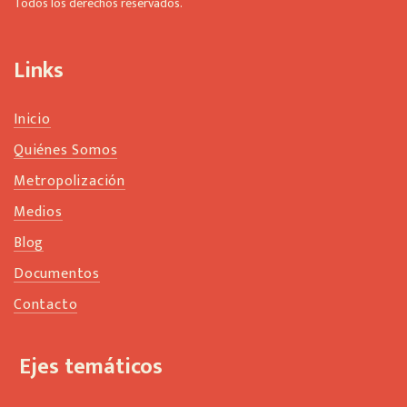
Todos los derechos reservados.
l
a
n
Links
k
Inicio
Quiénes Somos
Metropolización
Medios
Blog
Documentos
Contacto
Ejes temáticos