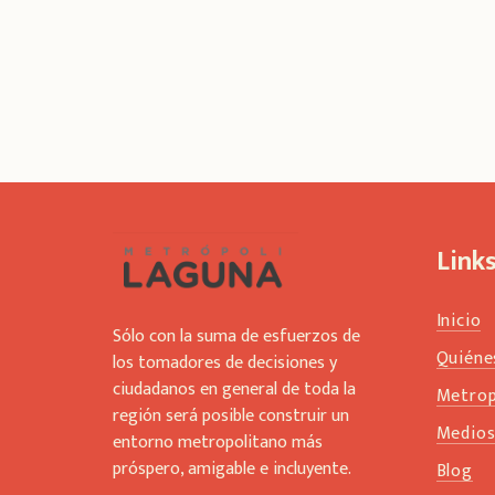
Link
Inicio
Sólo con la suma de esfuerzos de
Quiéne
los tomadores de decisiones y
ciudadanos en general de toda la
Metrop
región será posible construir un
Medio
entorno metropolitano más
próspero, amigable e incluyente.
Blog