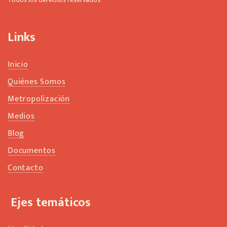
l
a
n
Links
k
Inicio
Quiénes Somos
Metropolización
Medios
Blog
Documentos
Contacto
Ejes temáticos