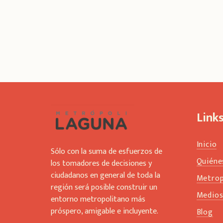
Link
Inicio
Sólo con la suma de esfuerzos de
Quiéne
los tomadores de decisiones y
ciudadanos en general de toda la
Metrop
región será posible construir un
Medio
entorno metropolitano más
próspero, amigable e incluyente.
Blog