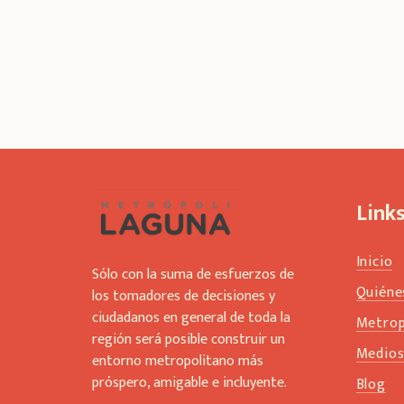
Link
Inicio
Sólo con la suma de esfuerzos de
Quiéne
los tomadores de decisiones y
ciudadanos en general de toda la
Metrop
región será posible construir un
Medio
entorno metropolitano más
próspero, amigable e incluyente.
Blog