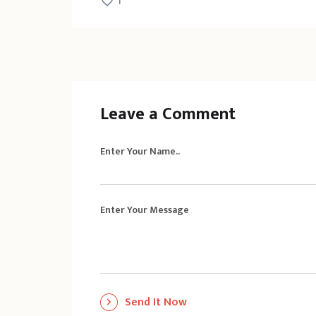
1
Leave a Comment
Enter Your Name..
Enter Your Message
Send It Now