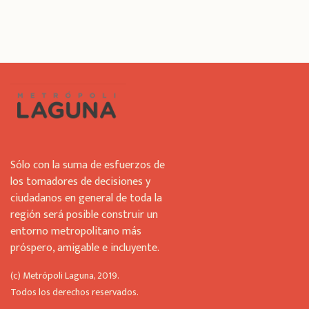
i
s
f
i
e
l
d
s
h
o
u
Sólo con la suma de esfuerzos de
l
los tomadores de decisiones y
d
ciudadanos en general de toda la
b
región será posible construir un
e
l
entorno metropolitano más
e
próspero, amigable e incluyente.
f
t
(c) Metrópoli Laguna, 2019.
b
Todos los derechos reservados.
l