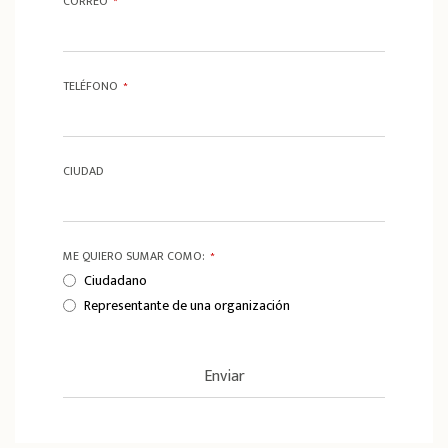
CORREO
*
TELÉFONO
*
CIUDAD
ME QUIERO SUMAR COMO:
*
Ciudadano
Representante de una organización
Enviar
T
h