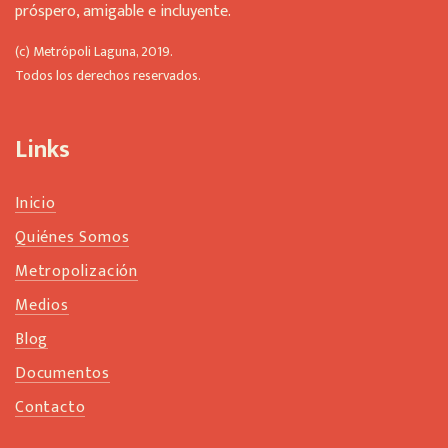
e
próspero, amigable e incluyente.
f
t
(c) Metrópoli Laguna, 2019.
b
Todos los derechos reservados.
l
a
n
Links
k
Inicio
Quiénes Somos
Metropolización
Medios
Blog
Documentos
Contacto