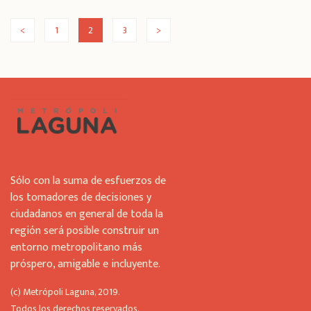
<
1
2
3
>
Sólo con la suma de esfuerzos de
los tomadores de decisiones y
ciudadanos en general de toda la
región será posible construir un
entorno metropolitano más
próspero, amigable e incluyente.
(c) Metrópoli Laguna, 2019.
Todos los derechos reservados.