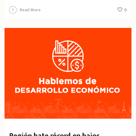
0
Read More
Región bate récord en bajos