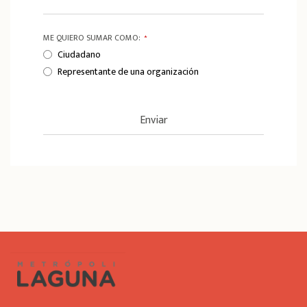
ME QUIERO SUMAR COMO:
*
Ciudadano
Representante de una organización
Enviar
T
h
i
s
f
i
e
l
d
s
h