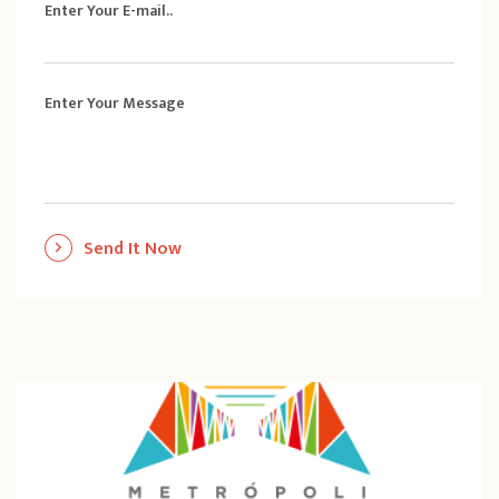
Enter Your E-mail..
Enter Your Message
Send It Now