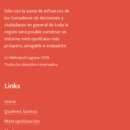
o
u
Sólo con la suma de esfuerzos de
l
los tomadores de decisiones y
d
ciudadanos en general de toda la
b
región será posible construir un
e
l
entorno metropolitano más
e
próspero, amigable e incluyente.
f
t
(c) Metrópoli Laguna, 2019.
b
Todos los derechos reservados.
l
a
n
Links
k
Inicio
Quiénes Somos
Metropolización