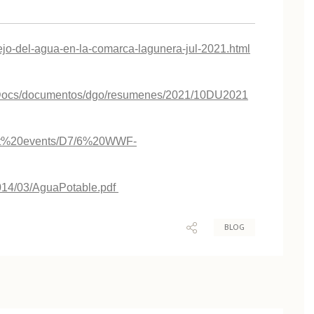
nejo-del-agua-en-la-comarca-lagunera-jul-2021.html
raDocs/documentos/dgo/resumenes/2021/10DU2021
past%20events/D7/6%20WWF-
2014/03/AguaPotable.pdf
BLOG