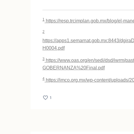
1
https://resp.trcimplan.gob.mx/blog/el-ma
2
https://apps1.semarnat.gob.mx:8443/dgi
H0004.pdf
3
https://www.oas.org/en/sedi/dsd/iwrm/
GOBERNANZA%20Final.pdf
4
https://imco.org.mx/wp-content/uploads/
1