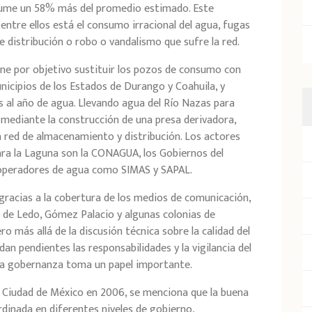
nsume un 58% más del promedio estimado. Este
ntre ellos está el consumo irracional del agua, fugas
e distribución o robo o vandalismo que sufre la red.
ene por objetivo sustituir los pozos de consumo con
nicipios de los Estados de Durango y Coahuila, y
 al año de agua. Llevando agua del Río Nazas para
ediante la construcción de una presa derivadora,
a red de almacenamiento y distribución. Los actores
ara la Laguna son la CONAGUA, los Gobiernos del
 operadores de agua como SIMAS y SAPAL.
gracias a la cobertura de los medios de comunicación,
 de Ledo, Gómez Palacio y algunas colonias de
 más allá de la discusión técnica sobre la calidad del
dan pendientes las responsabilidades y la vigilancia del
 la gobernanza toma un papel importante.
la Ciudad de México en 2006, se menciona que la buena
rdinada en diferentes niveles de gobierno,