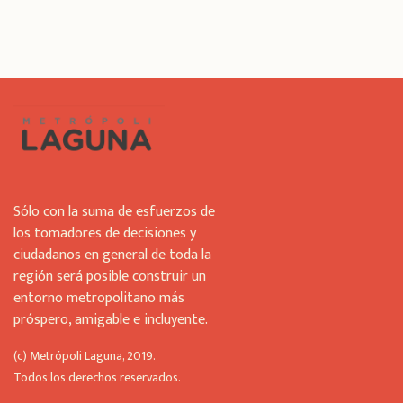
i
s
f
i
e
l
d
s
h
o
u
Sólo con la suma de esfuerzos de
l
los tomadores de decisiones y
d
ciudadanos en general de toda la
b
región será posible construir un
e
l
entorno metropolitano más
e
próspero, amigable e incluyente.
f
t
(c) Metrópoli Laguna, 2019.
b
Todos los derechos reservados.
l